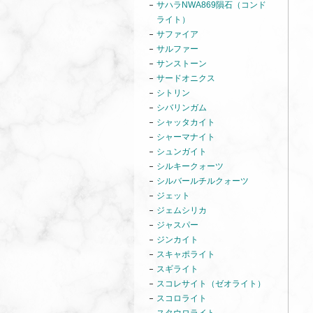
サハラNWA869隕石（コンド
ライト）
サファイア
サルファー
サンストーン
サードオニクス
シトリン
シバリンガム
シャッタカイト
シャーマナイト
シュンガイト
シルキークォーツ
シルバールチルクォーツ
ジェット
ジェムシリカ
ジャスパー
ジンカイト
スキャポライト
スギライト
スコレサイト（ゼオライト）
スコロライト