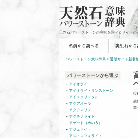
天然石パワーストーンの意味を調べるサイトの
パワーストーン意味辞典
>
通販サイト新着
パワーストーンから選ぶ
アイオライト
アイオライトサンストーン
投
アイスクリスタル
感
アクアオーラ
革
アクアマリン
アクチノライト
アゲート（めのう）
アジュライト
アストロフィライト