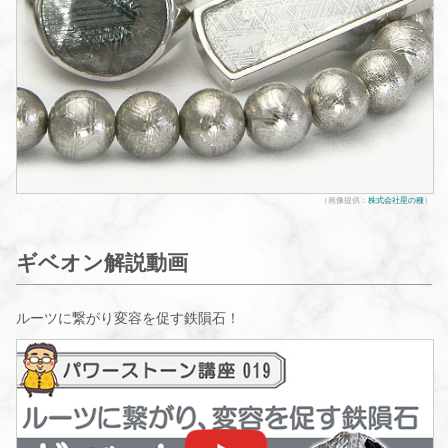
（画像提供：
株式会社星の種
）
ギベオン解説動画
ルーツに繋がり変容を促す鉄隕石！