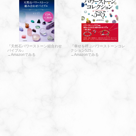
『天然石パワーストーン組合わせ
『幸せを呼ぶパワーストーンコレ
バイブル』
クション525』
→Amazonでみる
→Amazonでみる