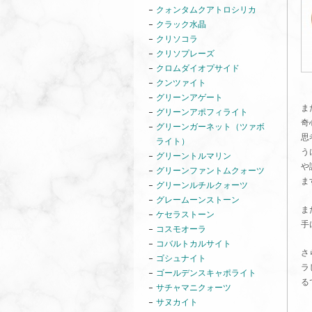
クォンタムクアトロシリカ
クラック水晶
クリソコラ
クリソプレーズ
クロムダイオプサイド
クンツァイト
グリーンアゲート
ま
グリーンアポフィライト
奇
グリーンガーネット（ツァボ
思
ライト）
う
グリーントルマリン
や
グリーンファントムクォーツ
ま
グリーンルチルクォーツ
グレームーンストーン
ま
ケセラストーン
手
コスモオーラ
コバルトカルサイト
さ
ゴシュナイト
ラ
ゴールデンスキャポライト
る
サチャマニクォーツ
サヌカイト