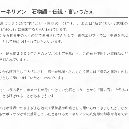
カーネリアン 石物語・伝説・言いつたえ
源はラテン語で"肉"という意味の『carnis』、または"新鮮"という意味の
carneolus』に由来するともいわれています。
くから世界中の人々の間で使用されてきた石で、古代エジプトでは『幸運を呼ぶ
』として身につけられていたといいます。
た、紀元前２５００年ごろのメソポタミア王墓から、この石を使用した装飾品など
発掘されています。
くから護符として大切にされ、戦士が戦場へとおもむく際には『勇気と勝利』のお
りとして身につけていたといわれています。
たイスラム教のマホメットが身につけていた石ということから『魔力石』『悟りの
』とも呼ばれることがあるそうです。
のほか世界中のさまざまな地域で装飾品や印鑑として用いられてきましたが、なか
もナポレオンが常に携帯していたとされるカーネリアンの八角形の印章が有名です
。