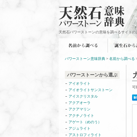
天然石パワーストーンの意味を調べるサイトの
パワーストーン意味辞典
>
名前から調べる
パワーストーンから選ぶ
アイオライト
可
アイオライトサンストーン
アイスクリスタル
アクアオーラ
アクアマリン
アクチノライト
アゲート（めのう）
アジュライト
アストロフィライト