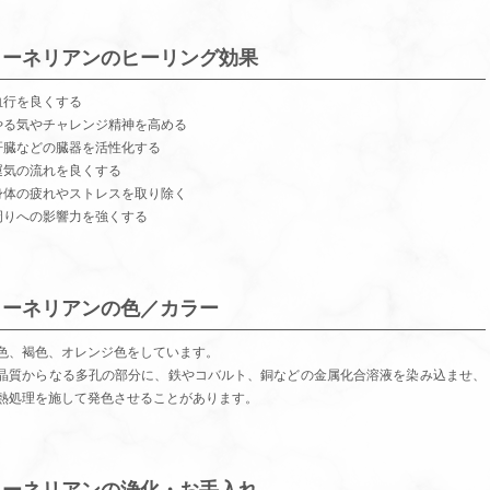
カーネリアンのヒーリング効果
血行を良くする
やる気やチャレンジ精神を高める
肝臓などの臓器を活性化する
運気の流れを良くする
身体の疲れやストレスを取り除く
周りへの影響力を強くする
カーネリアンの色／カラー
色、褐色、オレンジ色をしています。
晶質からなる多孔の部分に、鉄やコバルト、銅などの金属化合溶液を染み込ませ、
熱処理を施して発色させることがあります。