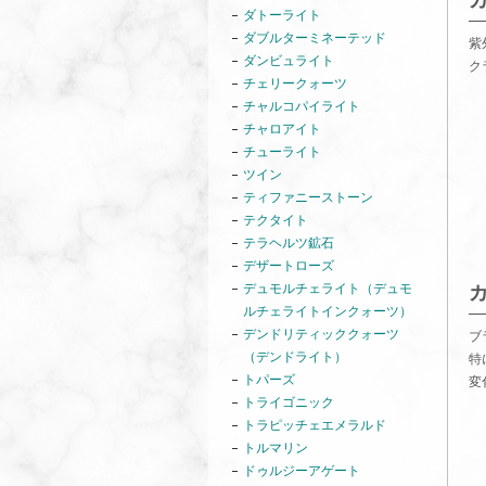
ダトーライト
ダブルターミネーテッド
紫
ダンビュライト
ク
チェリークォーツ
チャルコパイライト
チャロアイト
チューライト
ツイン
ティファニーストーン
テクタイト
テラヘルツ鉱石
デザートローズ
デュモルチェライト（デュモ
ルチェライトインクォーツ）
デンドリティッククォーツ
ブ
（デンドライト）
特
トパーズ
変
トライゴニック
トラピッチェエメラルド
トルマリン
ドゥルジーアゲート