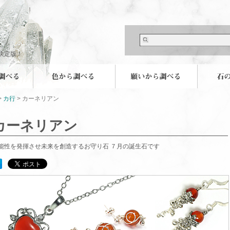
決定版！
>
カ行
> カーネリアン
カーネリアン
能性を発揮させ未来を創造するお守り石 ７月の誕生石です