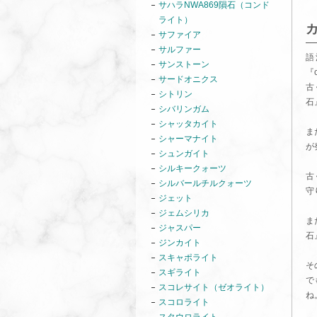
サハラNWA869隕石（コンド
ライト）
サファイア
サルファー
語
サンストーン
『
サードオニクス
古
シトリン
石
シバリンガム
シャッタカイト
ま
シャーマナイト
が
シュンガイト
シルキークォーツ
古
シルバールチルクォーツ
守
ジェット
ジェムシリカ
ま
ジャスパー
石
ジンカイト
スキャポライト
そ
スギライト
で
スコレサイト（ゼオライト）
ね
スコロライト