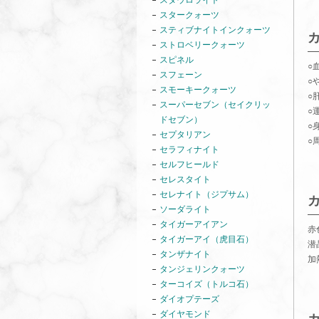
スタウロライト
スタークォーツ
スティブナイトインクォーツ
ストロベリークォーツ
スピネル
○
スフェーン
○
スモーキークォーツ
○
スーパーセブン（セイクリッ
○
ドセブン）
○
セプタリアン
○
セラフィナイト
セルフヒールド
セレスタイト
セレナイト（ジプサム）
ソーダライト
タイガーアイアン
赤
タイガーアイ（虎目石）
潜
タンザナイト
加
タンジェリンクォーツ
ターコイズ（トルコ石）
ダイオプテーズ
ダイヤモンド