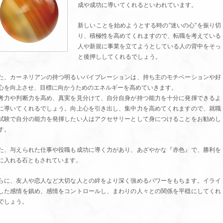
成や成功に導いてくれるといわれています。
新しいことを始めようとする時の”迷いの心”を振り切
り、積極性を高めてくれますので、転職を考えている
人や新規に事業を立てようとしている人の背中をそっ
と後押ししてくれるでしょう。
た、カーネリアンの持つ明るいバイブレーションは、持ち主のモチベーションや好
心を向上させ、目標に向かうためのエネルギーを高めていきます。
考力や判断力を高め、真実を見分けて、自分自身が持つ能力を十分に発揮できるよ
に導いてくれるでしょう。向上心を引き出し、集中力を高めてくれますので、就職
試験で自分の能力を発揮したい人はアクセサリーとして身につけることをお勧めし
す。
た、与えられた仕事や役職も成功に導く力があり、あざやかな『赤色』で、勝利を
に入れる石ともされています。
らに、友人や恋人など大切な人との絆をより深く強めるパワーをもちます。イライ
した感情を鎮め、感情をコントロールし、まわりの人々との関係を平穏にしてくれ
でしょう。