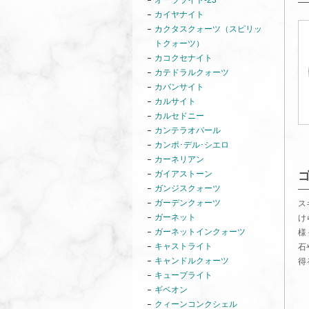
オーラライト-23
カイヤナイト
カクタスクォーツ（スピリッ
トクォーツ）
カコクセナイト
カテドラルクォーツ
カバンサイト
カルサイト
カルセドニー
カンテラオパール
カンポ･デル･シエロ
カーネリアン
ガイアストーン
ガンジスクォーツ
ガーデンクォーツ
ス
ガーネット
け
ガーネットインクォーツ
様
キャストライト
石
キャンドルクォーツ
得
キュープライト
ギベオン
クィーンコンクシェル