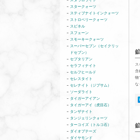
スタウロライト
スタークォーツ
スティブナイトインクォーツ
ストロベリークォーツ
スピネル
スフェーン
スモーキークォーツ
スーパーセブン（セイクリッ
ドセブン）
セプタリアン
ス
セラフィナイト
含
セルフヒールド
物
セレスタイト
な
セレナイト（ジプサム）
ソーダライト
タイガーアイアン
タイガーアイ（虎目石）
タンザナイト
タンジェリンクォーツ
ターコイズ（トルコ石）
ダイオプテーズ
ダイヤモンド