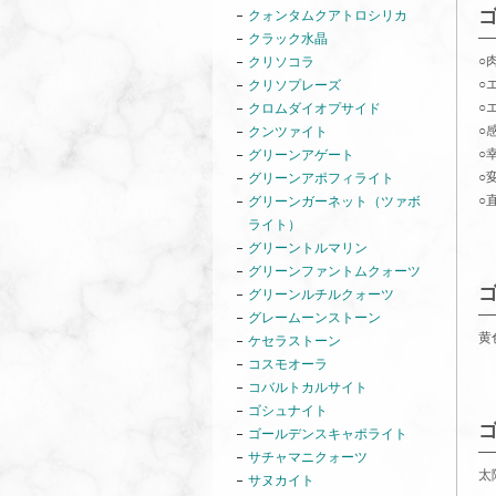
クォンタムクアトロシリカ
クラック水晶
○
クリソコラ
○
クリソプレーズ
○
クロムダイオプサイド
○
クンツァイト
○
グリーンアゲート
○
グリーンアポフィライト
○
グリーンガーネット（ツァボ
ライト）
グリーントルマリン
グリーンファントムクォーツ
グリーンルチルクォーツ
グレームーンストーン
黄
ケセラストーン
コスモオーラ
コバルトカルサイト
ゴシュナイト
ゴールデンスキャポライト
サチャマニクォーツ
太
サヌカイト