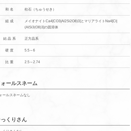
和名
柱石（ちゅうせき）
組成
メイオナイトCa4[CO3|Al2Si2O8)3]とマリアライトNa4[Cl|
(AlSi3(O8)3]の固溶体
結晶系
正方晶系
硬度
5.5～6
比重
2.5～2.74
フォールスネーム
ォールスネームなし
そっくりさん