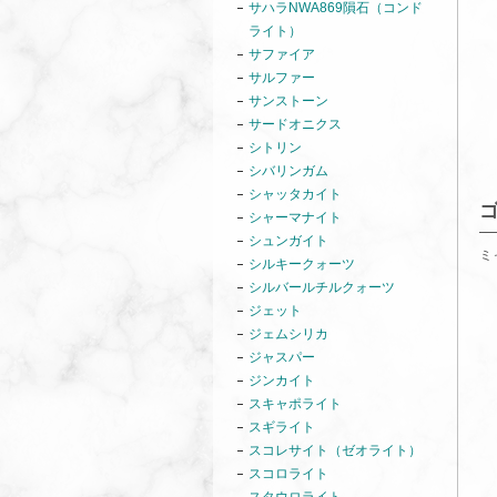
サハラNWA869隕石（コンド
ライト）
サファイア
サルファー
サンストーン
サードオニクス
シトリン
シバリンガム
シャッタカイト
シャーマナイト
シュンガイト
ミ
シルキークォーツ
シルバールチルクォーツ
ジェット
ジェムシリカ
ジャスパー
ジンカイト
スキャポライト
スギライト
スコレサイト（ゼオライト）
スコロライト