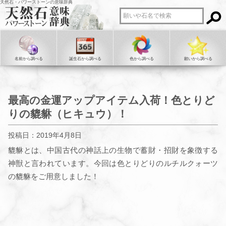
天然石・パワーストーンの意味辞典
名前から調べる
誕生石から調べる
色から調べる
願いから調べる
最高の金運アップアイテム入荷！色とりど
りの貔貅（ヒキュウ）！
投稿日：2019年4月8日
貔貅とは、中国古代の神話上の生物で蓄財・招財を象徴する
神獣と言われています。今回は色とりどりのルチルクォーツ
の貔貅をご用意しました！