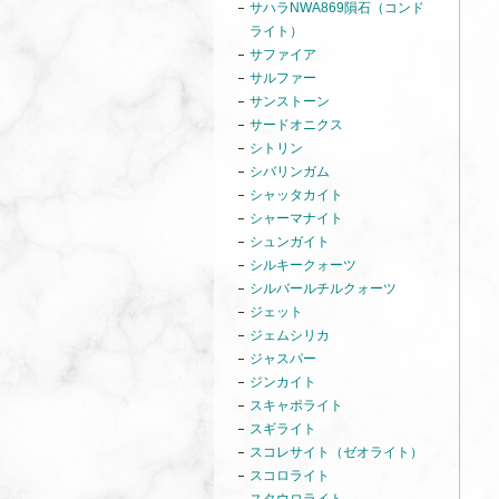
サハラNWA869隕石（コンド
ライト）
サファイア
サルファー
サンストーン
サードオニクス
シトリン
シバリンガム
シャッタカイト
シャーマナイト
シュンガイト
シルキークォーツ
シルバールチルクォーツ
ジェット
ジェムシリカ
ジャスパー
ジンカイト
スキャポライト
スギライト
スコレサイト（ゼオライト）
スコロライト