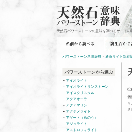
天然石パワーストーンの意味を調べるサイトの
パワーストーン意味辞典
>
通販サイト新着
パワーストーンから選ぶ
アイオライト
アイオライトサンストーン
投
アイスクリスタル
個
アクアオーラ
リ
アクアマリン
さ
アクチノライト
アゲート（めのう）
アジュライト
アストロフィライト