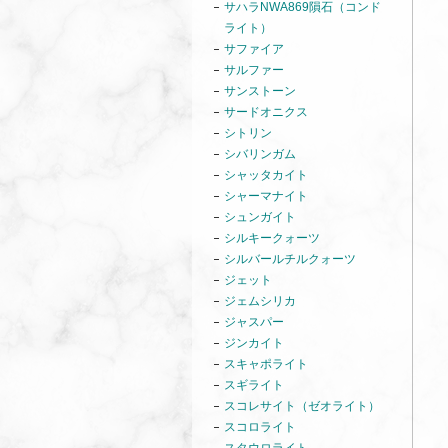
サハラNWA869隕石（コンド
ライト）
サファイア
サルファー
サンストーン
サードオニクス
シトリン
シバリンガム
シャッタカイト
シャーマナイト
シュンガイト
シルキークォーツ
シルバールチルクォーツ
ジェット
ジェムシリカ
ジャスパー
ジンカイト
スキャポライト
スギライト
スコレサイト（ゼオライト）
スコロライト