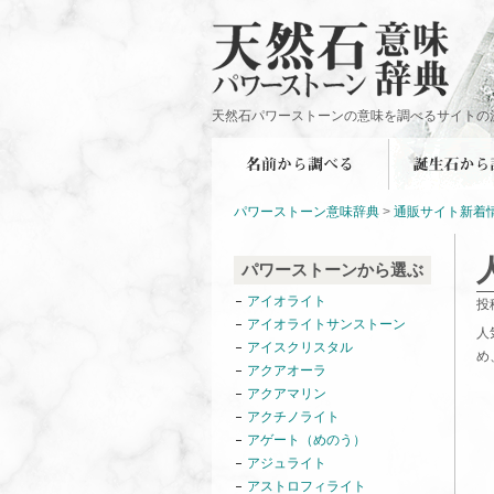
天然石パワーストーンの意味を調べるサイトの
パワーストーン意味辞典
>
通販サイト新着
パワーストーンから選ぶ
アイオライト
投
アイオライトサンストーン
人
アイスクリスタル
め
アクアオーラ
アクアマリン
アクチノライト
アゲート（めのう）
アジュライト
アストロフィライト