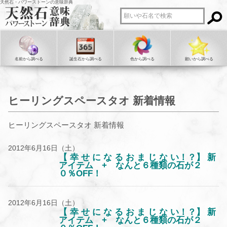
天然石・パワーストーンの意味辞典
名前から調べる
誕生石から調べる
色から調べる
願いから調べる
ヒーリングスペースタオ 新着情報
ヒーリングスペースタオ 新着情報
2012年6月16日（土）
【 幸 せ に な る お ま じ な い！？】 新
アイテム + なんと６種類の石が２
０％OFF！
2012年6月16日（土）
【 幸 せ に な る お ま じ な い！？】 新
アイテム + なんと６種類の石が２